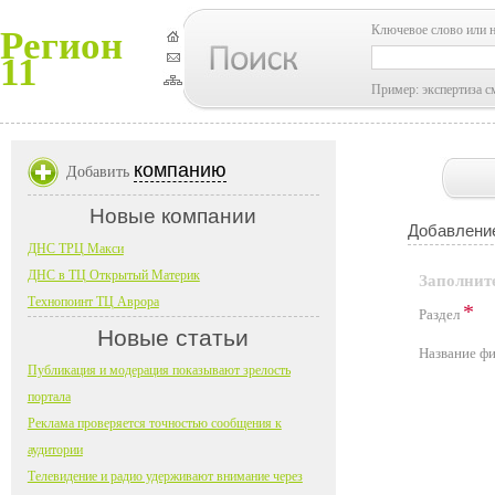
Ключевое слово или 
Регион
11
Пример: экспертиза с
компанию
Добавить
Новые компании
Добавление
ДНС ТРЦ Макси
ДНС в ТЦ Открытый Материк
Заполнит
Технопоинт ТЦ Аврора
*
Раздел
Новые статьи
Название 
Публикация и модерация показывают зрелость
портала
Реклама проверяется точностью сообщения к
аудитории
Телевидение и радио удерживают внимание через