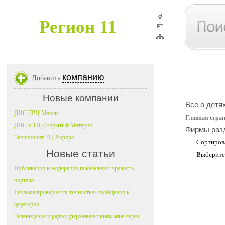
Регион 11
компанию
Добавить
Новые компании
Все о детя
ДНС ТРЦ Макси
Главная стра
ДНС в ТЦ Открытый Материк
Фирмы раз
Технопоинт ТЦ Аврора
Сортиров
Новые статьи
Выберите
Публикация и модерация показывают зрелость
портала
Реклама проверяется точностью сообщения к
аудитории
Телевидение и радио удерживают внимание через