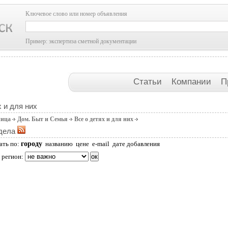
Ключевое слово или номер объявления
Пример: экспертиза сметной документации
Статьи
Компании
П
х и для них
ница
Дом. Быт и Семья
Все о детях и для них
дела
городу
ать по:
названию
цене
e-mail
дате добавления
 регион: