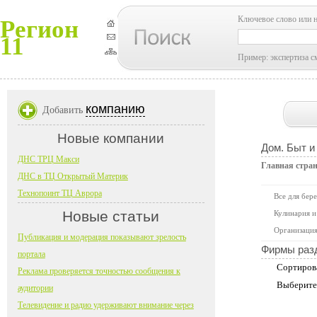
Ключевое слово или 
Регион
11
Пример: экспертиза с
компанию
Добавить
Новые компании
Дом. Быт и
ДНС ТРЦ Макси
Главная стра
ДНС в ТЦ Открытый Материк
Технопоинт ТЦ Аврора
Все для бер
Новые статьи
Кулинария и
Организация
Публикация и модерация показывают зрелость
Фирмы раз
портала
Сортиров
Реклама проверяется точностью сообщения к
Выберите
аудитории
Телевидение и радио удерживают внимание через