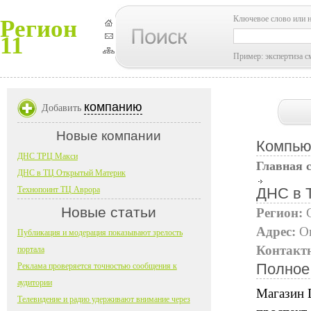
Ключевое слово или 
Регион
11
Пример: экспертиза с
компанию
Добавить
Новые компании
Компью
ДНС ТРЦ Макси
Главная 
ДНС в ТЦ Открытый Материк
Технопоинт ТЦ Аврора
ДНС в 
Новые статьи
Регион:
Адрес:
О
Публикация и модерация показывают зрелость
Контакт
портала
Полное
Реклама проверяется точностью сообщения к
аудитории
Магазин 
Телевидение и радио удерживают внимание через