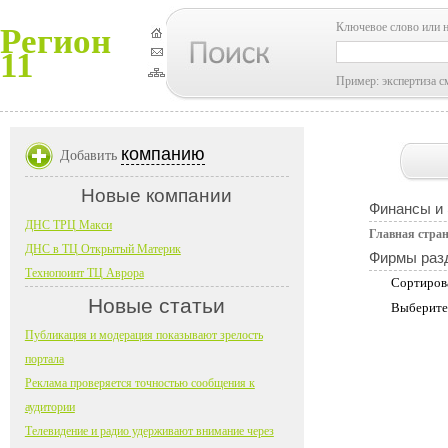
Ключевое слово или 
Регион
11
Пример: экспертиза с
компанию
Добавить
Новые компании
Финансы и
ДНС ТРЦ Макси
Главная стра
ДНС в ТЦ Открытый Материк
Фирмы раз
Технопоинт ТЦ Аврора
Сортиров
Новые статьи
Выберите
Публикация и модерация показывают зрелость
портала
Реклама проверяется точностью сообщения к
аудитории
Телевидение и радио удерживают внимание через