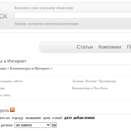
Ключевое слово или номер объявления
Пример: экспертиза сметной документации
Статьи
Компании
П
ы и Интернет
ница
Компьютеры и Интернет
Создание сайтов.
Домены. Хостинг. Провайдеры
щие
Компьютеры и Ноутбуки
е сайта
дела
дате добавления
ать по:
городу
названию
цене
e-mail
 регион: