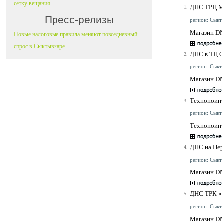
сетку вещания
ДНС ТРЦ 
1.
Пресс-релизы
регион: Сыкт
Магазин DN
Новые налоговые правила меняют повседневный
спрос в Сыктывкаре
ДНС в ТЦ 
2.
регион: Сыкт
Магазин DN
Технопоин
3.
регион: Сыкт
Технопоинт
ДНС на Пе
4.
регион: Сыкты
Магазин DN
ДНС ТРК «
5.
регион: Сыкты
Магазин DN