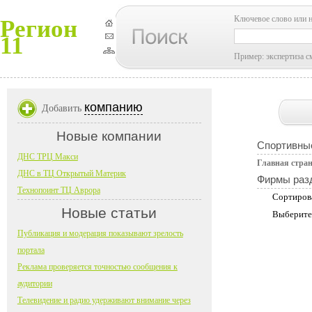
Ключевое слово или 
Регион
11
Пример: экспертиза с
компанию
Добавить
Новые компании
Спортивны
ДНС ТРЦ Макси
Главная стра
ДНС в ТЦ Открытый Материк
Фирмы раз
Технопоинт ТЦ Аврора
Сортиров
Новые статьи
Выберите
Публикация и модерация показывают зрелость
портала
Реклама проверяется точностью сообщения к
аудитории
Телевидение и радио удерживают внимание через