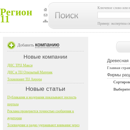
Ключевое слово или 
Регион
11
Пример: экспертиза с
компанию
Добавить
Новые компании
Древесная
ДНС ТРЦ Макси
Главная стра
ДНС в ТЦ Открытый Материк
Фирмы раз
Технопоинт ТЦ Аврора
Сортиров
Новые статьи
Выберите
Публикация и модерация показывают зрелость
портала
Реклама проверяется точностью сообщения к
аудитории
Телевидение и радио удерживают внимание через